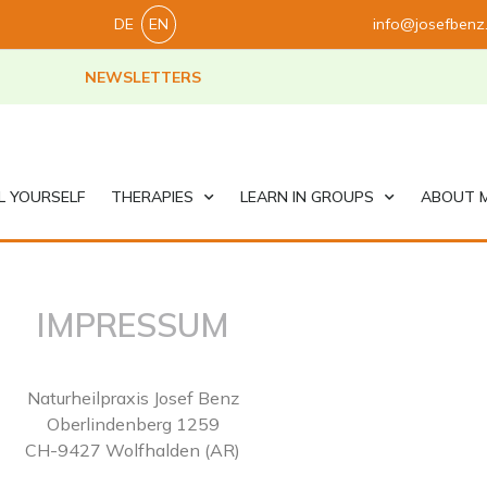
DE
EN
info@josefbenz
NEWSLETTERS
L YOURSELF
THERAPIES
LEARN IN GROUPS
ABOUT 
IMPRESSUM
Naturheilpraxis Josef Benz
Oberlindenberg 1259
CH-9427 Wolfhalden (AR)